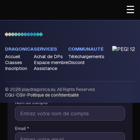
☰
DRAGONICA
SERVICES
COMMUNAUTÉ
Accueil
Achat de DPs
Téléchargements
Classes
Espace membre
Discord
Inscription
Assistance
©
2026
playdragonica.eu. All Rights Reserved.
CGU
-
CGV
-
Politique de confidentialité
Nom de compte
*
Email
*